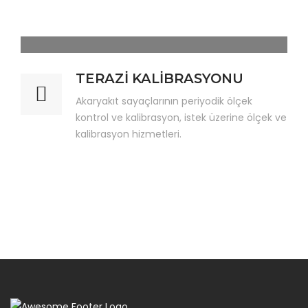
TERAZİ KALİBRASYONU
Akaryakıt sayaçlarının periyodik ölçek
kontrol ve kalibrasyon, istek üzerine ölçek ve
kalibrasyon hizmetleri.