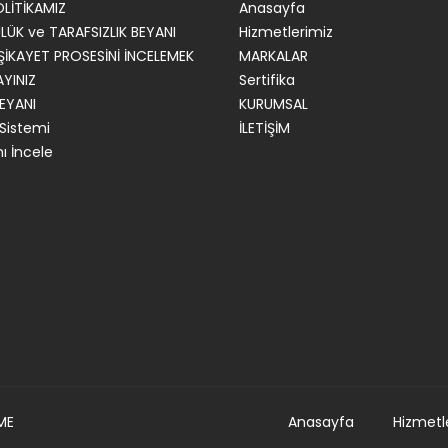
OLİTİKAMIZ
Anasayfa
ÜK ve TARAFSIZLIK BEYANI
Hizmetlerimiz
İKAYET PROSESİNİ İNCELEMEK
MARKALAR
AYINIZ
Sertifika
BEYANI
KURUMSAL
 Sistemi
İLETİŞİM
nı İncele
ME
Anasayfa
Hizmetl