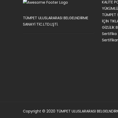
KALİTE P
YÜKÜMLÜL
TÜMPET Ş
TÜMPET ULUSLARARASI BELGELNDİRME
İÇİN TIKL
SANAYİ TİC.LTD.LŞTİ.
GİZLİLİK 
Sertifika
Sertifika
Copyright © 2020 TÜMPET ULUSLARARASI BELGELNDİR