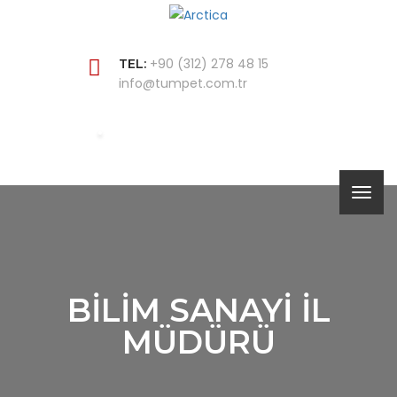
+90 (312) 278 48 15
TEL:
info@tumpet.com.tr
BILIM SANAYI İL
MÜDÜRÜ