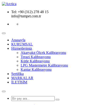
Tel:
+90 (312) 278 48 15
info@tumpet.com.tr
Anasayfa
KURUMSAL
Hizmetlerimiz
Akaryakıt Ölçek Kalibrasyonu
Terazi Kalibrasyonu
Kütle Kalibrasyonu
LPG Mastermetre Kalibrasyonu
Kantar Kalibrasyonu
Sertifika
MARKALAR
İLETİŞİM