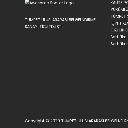
KALİTE P
YÜKÜMLÜL
TÜMPET Ş
TÜMPET ULUSLARARASI BELGELNDİRME
İÇİN TIKL
SANAYİ TİC.LTD.LŞTİ.
GİZLİLİK 
Sertifika
Sertifika
Copyright © 2020 TÜMPET ULUSLARARASI BELGELNDİR