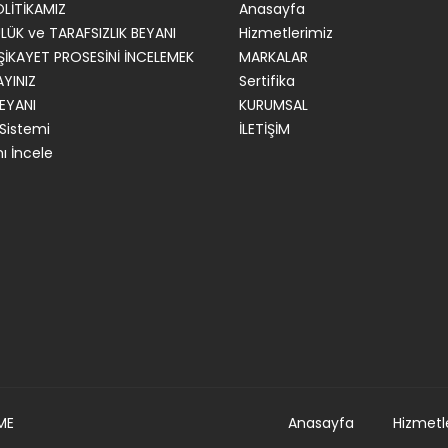
OLİTİKAMIZ
Anasayfa
ÜK ve TARAFSIZLIK BEYANI
Hizmetlerimiz
İKAYET PROSESİNİ İNCELEMEK
MARKALAR
AYINIZ
Sertifika
BEYANI
KURUMSAL
 Sistemi
İLETİŞİM
nı İncele
ME
Anasayfa
Hizmetl