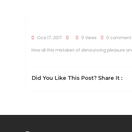
Oca 17, 2017
0 Views
0 comment
How all this mistaken of denouncing pleasure an
Did You Like This Post? Share It :